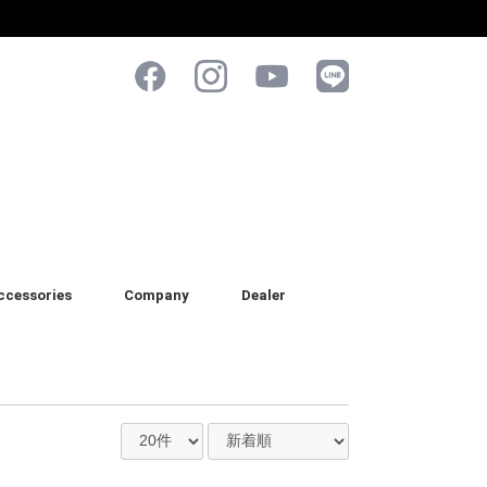
ccessories
Company
Dealer
ケツ & ブラシ
ォーム & スプレー
オル
ッド & アプリケーター
ポンジ & ミット
パレル
her
正規販売店
正規代理店(業者様専用)