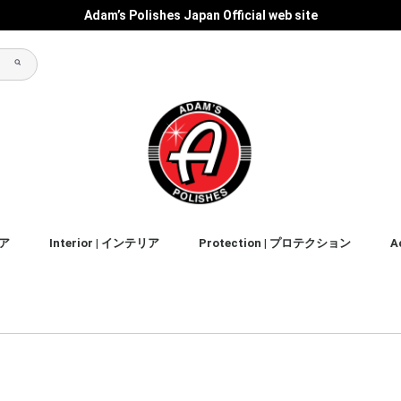
Adam’s Polishes Japan Official web site
リア
Interior | インテリア
Protection | プロテクション
A
ス&シ
Clean | クリーナー
Condition | コンディション
Accessories
Liquids | リキッド
Accessories
Liquids | リキッド
Accessories
Liquids | リキッド
Accessories
Sealant | シーラント
Wax | ワックス
Accessories
Liquids | リキッド
Cray | クレイ
Accessories
Graphene | グラフェン
Ceramic | セラミック
Coating | コーティング
Liquids | リキッド
Wax | ワックス
Prep | プレップ
Accessories
Liquids | リキッド
Accessories
Liquids | リキッド
shampoo｜シャンプー
clean｜クリーナー
detailer｜ディテイラー
waterless wash｜水無し洗
drying aid | ドライングエイド
clean｜クリーナー
detailer｜ディテイラー
バ
フ
タ
パ
ス
ア
Ot
車