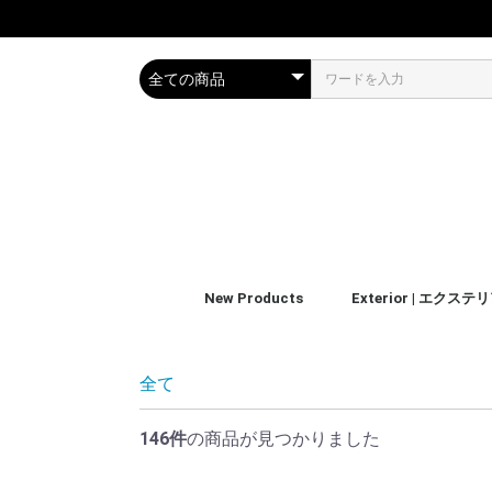
New Products
Exterior | エクステ
Body | ボディ
Glass | ガラス
Wheels/Tires & Trim
Wax&sealant | ワック
Polishing | ポリッシュ
Accessories
Kit | キット
ーラント
全て
146件
の商品が見つかりました