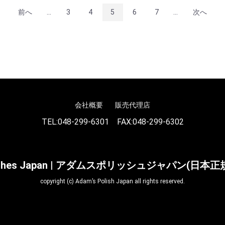
前へ
...
3
4
5
6
7
...
次へ
会社概要
販売代理店
TEL:
048-299-6301
FAX:048-299-6302
olishes Japan | アダムスポリッシュジャパン(日
copyright (c) Adam’s Polish Japan all rights reserved.