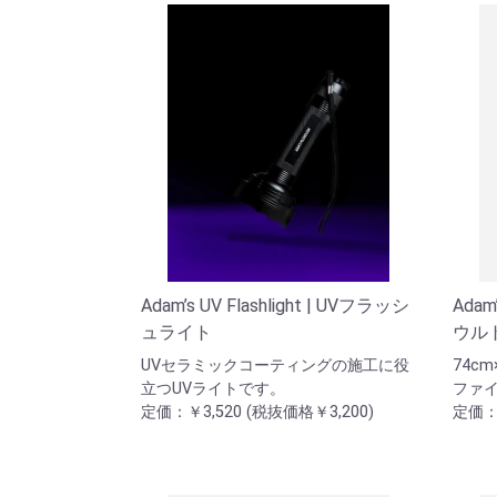
Adam’s UV Flashlight | UVフラッシ
Adam’
ュライト
ウル
UVセラミックコーティングの施工に役
74c
立つUVライトです。
ファ
定価：￥3,520 (税抜価格￥3,200)
定価：￥