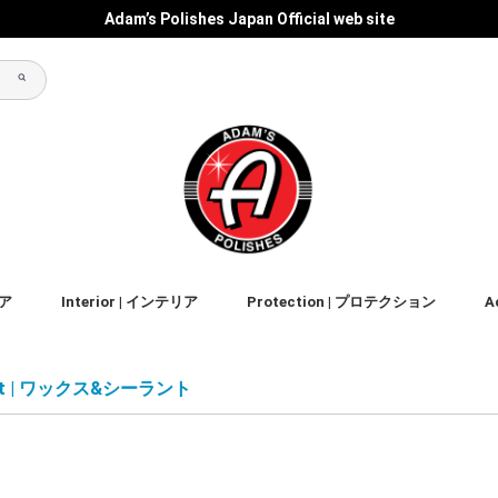
Adam’s Polishes Japan Official web site
リア
Interior | インテリア
Protection | プロテクション
A
ス&シ
Clean | クリーナー
Condition | コンディション
Accessories
Liquids | リキッド
Accessories
Liquids | リキッド
Accessories
Liquids | リキッド
Accessories
Sealant | シーラント
Wax | ワックス
Accessories
Liquids | リキッド
Cray | クレイ
Accessories
Graphene | グラフェン
Ceramic | セラミック
Coating | コーティング
Liquids | リキッド
Wax | ワックス
Prep | プレップ
Accessories
Liquids | リキッド
Accessories
Liquids | リキッド
shampoo｜シャンプー
clean｜クリーナー
detailer｜ディテイラー
waterless wash｜水無し洗
drying aid | ドライングエイド
clean｜クリーナー
detailer｜ディテイラー
バ
フ
タ
パ
ス
ア
Ot
車
ant | ワックス&シーラント