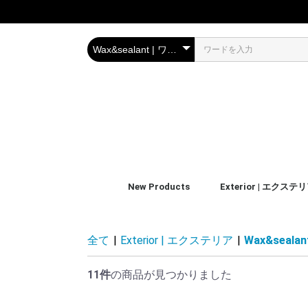
New Products
Exterior | エクステ
Body | ボディ
Glass | ガラス
Wheels/Tires & Trim
Wax&sealant | ワック
Polishing | ポリッシュ
Accessories
Kit | キット
ーラント
全て
|
Exterior | エクステリア
|
Wax&seal
11件
の商品が見つかりました