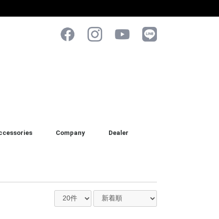
ccessories
Company
Dealer
ケツ & ブラシ
ォーム & スプレー
オル
ッド & アプリケーター
ポンジ & ミット
パレル
her
正規販売店
正規代理店(業者様専用)