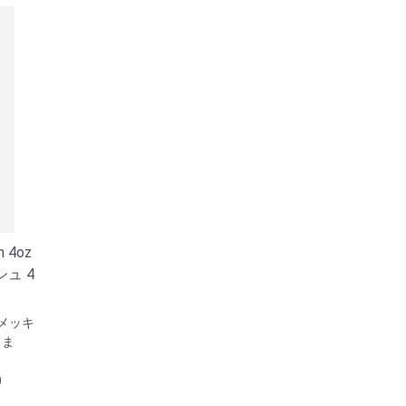
h 4oz
ュ 4
メッキ
しま
)