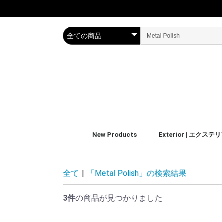
New Products
Exterior | エクステ
Body | ボディ
Glass | ガラス
Wheels/Tires & Trim
Wax&sealant | ワック
Polishing | ポリッシュ
Accessories
Kit | キット
ーラント
全て
|
「Metal Polish」の検索結果
3件
の商品が見つかりました