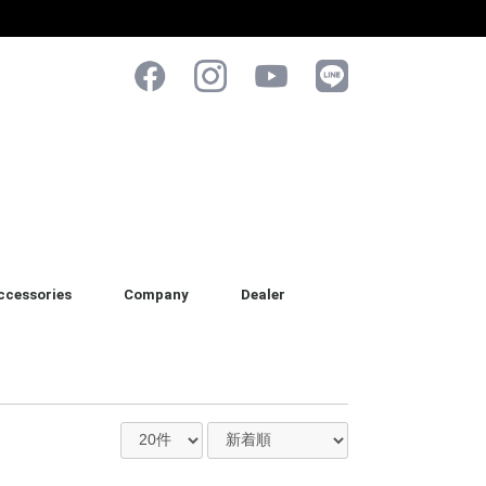
ccessories
Company
Dealer
ケツ & ブラシ
ォーム & スプレー
オル
ッド & アプリケーター
ポンジ & ミット
パレル
her
正規販売店
正規代理店(業者様専用)