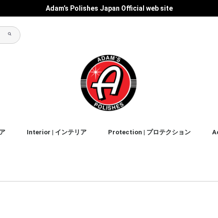
Adam’s Polishes Japan Official web site
リア
Interior | インテリア
Protection | プロテクション
A
ス&シ
Clean | クリーナー
Condition | コンディション
Accessories
Liquids | リキッド
Accessories
Liquids | リキッド
Accessories
Liquids | リキッド
Accessories
Sealant | シーラント
Wax | ワックス
Accessories
Liquids | リキッド
Cray | クレイ
Accessories
Graphene | グラフェン
Ceramic | セラミック
Coating | コーティング
Liquids | リキッド
Wax | ワックス
Prep | プレップ
Accessories
Liquids | リキッド
Accessories
Liquids | リキッド
shampoo｜シャンプー
clean｜クリーナー
detailer｜ディテイラー
waterless wash｜水無し洗
drying aid | ドライングエイド
clean｜クリーナー
detailer｜ディテイラー
バ
フ
タ
パ
ス
ア
Ot
車