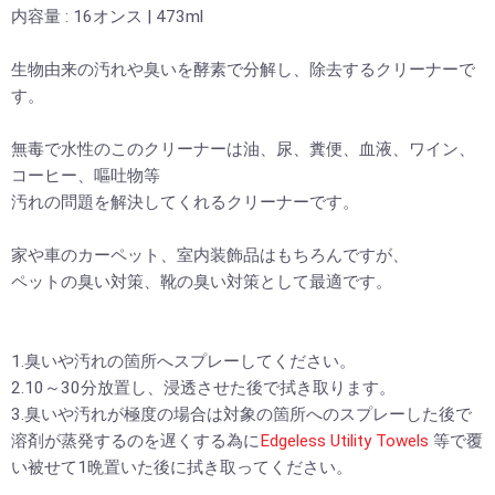
内容量 : 16オンス | 473ml
生物由来の汚れや臭いを酵素で分解し、除去するクリーナーで
す。
無毒で水性のこのクリーナーは油、尿、糞便、血液、ワイン、
コーヒー、嘔吐物等
汚れの問題を解決してくれるクリーナーです。
家や車のカーペット、室内装飾品はもちろんですが、
ペットの臭い対策、靴の臭い対策として最適です。
1.臭いや汚れの箇所へスプレーしてください。
2.10～30分放置し、浸透させた後で拭き取ります。
3.臭いや汚れが極度の場合は対象の箇所へのスプレーした後で
溶剤が蒸発するのを遅くする為に
Edgeless Utility Towels
等で覆
い被せて1晩置いた後に拭き取ってください。