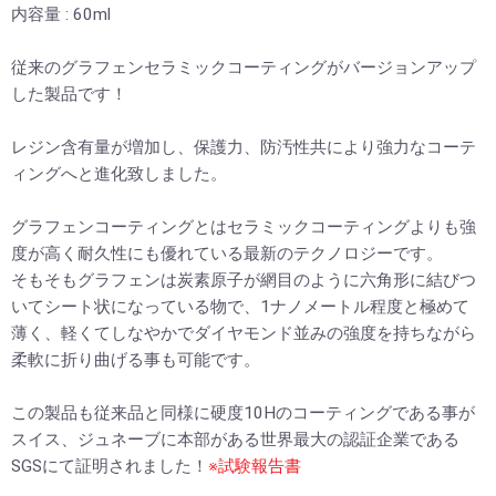
内容量 : 60ml
従来のグラフェンセラミックコーティングがバージョンアップ
した製品です！
レジン含有量が増加し、保護力、防汚性共により強力なコーテ
ィングへと進化致しました。
グラフェンコーティングとはセラミックコーティングよりも強
度が高く耐久性にも優れている最新のテクノロジーです。
そもそもグラフェンは炭素原子が網目のように六角形に結びつ
いてシート状になっている物で、1ナノメートル程度と極めて
薄く、軽くてしなやかでダイヤモンド並みの強度を持ちながら
柔軟に折り曲げる事も可能です。
この製品も従来品と同様に硬度10Hのコーティングである事が
スイス、ジュネーブに本部がある世界最大の認証企業である
SGSにて証明されました！
※試験報告書