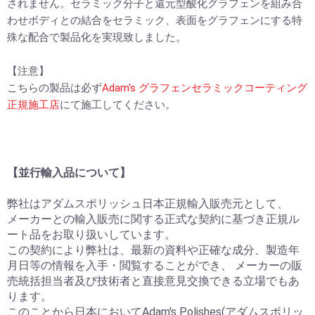
されません。セラミック分子と還元型酸化グラフェンを組み合
わせボディとの結合をセラミック、表面をグラフェンにする特
殊な配合で製品化を実現致しました。
【注意】
こちらの製品は必ず
Adam's グラフェンセラミックコーティング
正規施工店
にて施工してください。
【並行輸入品について】
弊社はアダムスポリッシュ日本正規輸入販売元として、
メーカーとの輸入販売に関する正式な契約に基づき正規ル
ート品をお取り扱いしています。
この契約により弊社は、最新の資料や正確な成分、製造年
月日等の情報を入手・閲覧することができ、 メーカーの販
売統括担当者及び技術者と直接意見交換できる立場でもあ
ります。
このことから日本においてAdam's Polishes(アダムスポリッ