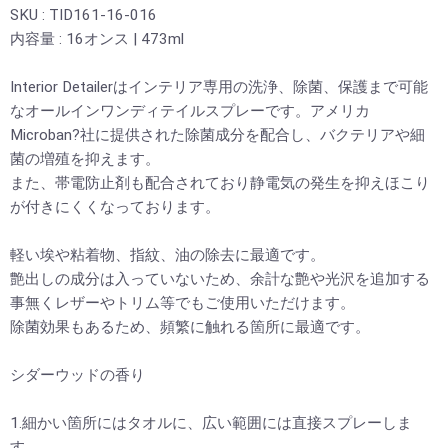
SKU : TID161-16-016
内容量 : 16オンス | 473ml
Interior Detailerはインテリア専用の洗浄、除菌、保護まで可能
なオールインワンディテイルスプレーです。アメリカ
Microban?社に提供された除菌成分を配合し、バクテリアや細
菌の増殖を抑えます。
また、帯電防止剤も配合されており静電気の発生を抑えほこり
が付きにくくなっております。
軽い埃や粘着物、指紋、油の除去に最適です。
艶出しの成分は入っていないため、余計な艶や光沢を追加する
事無くレザーやトリム等でもご使用いただけます。
除菌効果もあるため、頻繁に触れる箇所に最適です。
シダーウッドの香り
1.細かい箇所にはタオルに、広い範囲には直接スプレーしま
す。