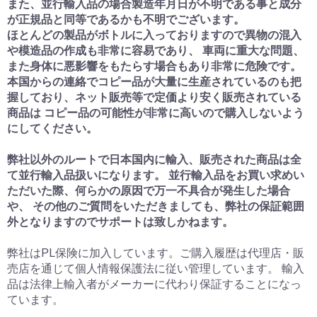
また、並行輸入品の場合製造年月日が不明である事と成分
が正規品と同等であるかも不明でございます。
ほとんどの製品がボトルに入っておりますので異物の混入
や模造品の作成も非常に容易であり、 車両に重大な問題、
また身体に悪影響をもたらす場合もあり非常に危険です。
本国からの連絡でコピー品が大量に生産されているのも把
握しており、ネット販売等で定価より安く販売されている
商品は コピー品の可能性が非常に高いので購入しないよう
にしてください。
弊社以外のルートで日本国内に輸入、販売された商品は全
て並行輸入品扱いになります。 並行輸入品をお買い求めい
ただいた際、何らかの原因で万一不具合が発生した場合
や、 その他のご質問をいただきましても、弊社の保証範囲
外となりますのでサポートは致しかねます。
弊社はPL保険に加入しています。ご購入履歴は代理店・販
売店を通じて個人情報保護法に従い管理しています。 輸入
品は法律上輸入者がメーカーに代わり保証することになっ
ています。